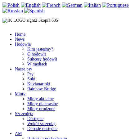
Home
News
Hodowla
Kim jesteśmy?
O hodowli
Sukcesy hodowli
W mediach
Nasze psy
Psy
Suki
Kuvianartoki
Rainbow Bridge
Mioty
Mioty aktualne
Mioty planowane
Mioty urodzone
Szczenięta
Dostępne
Wokół szczeniąt
Dorosłe dostępne
AM
Historia i pochodzenie