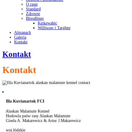
O rasie
Standard
Zdrowie
Bloodlines
Keikewabic
Williwaw i Targhee
Almanach
Galeria
Kontakt
Kontakt
Kontakt
Illa Kuvianartok FCI
Alaskan Malamute Kennel
Hodowla psów rasy Alaskan Malamute
Gisela A. Makarewicz & Artur J.Makarewicz
woj.łódzkie